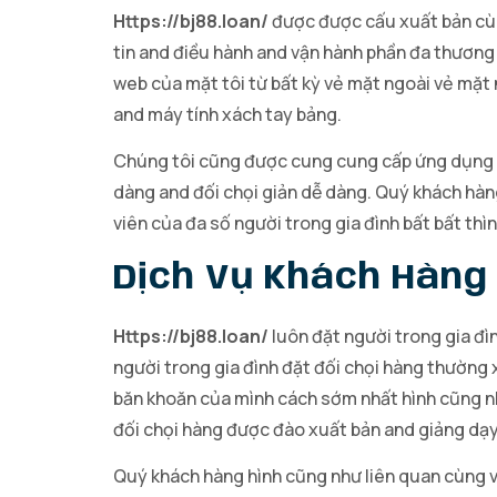
Https://bj88.loan/
được được cấu xuất bản cùng
tin and điều hành and vận hành phần đa thương
web của mặt tôi từ bất kỳ vẻ mặt ngoài vẻ mặt
and máy tính xách tay bảng.
Chúng tôi cũng được cung cung cấp ứng dụng gắ
dàng and đối chọi giản dễ dàng. Quý khách hàn
viên của đa số người trong gia đình bất bất thìn
Dịch Vụ Khách Hàng
Https://bj88.loan/
luôn đặt người trong gia đì
người trong gia đình đặt đối chọi hàng thường 
băn khoăn của mình cách sớm nhất hình cũng nh
đối chọi hàng được đào xuất bản and giảng dạy
Quý khách hàng hình cũng như liên quan cùng vớ