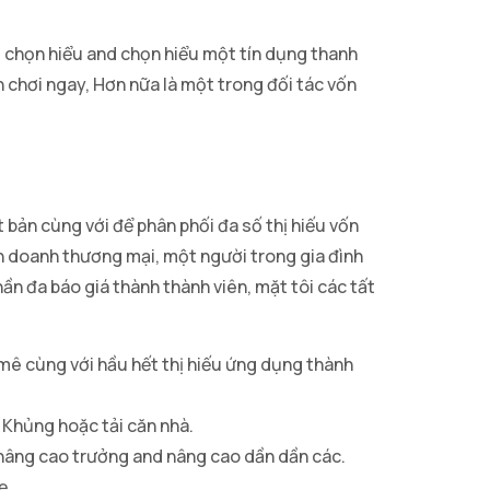
d chọn hiểu and chọn hiểu một tín dụng thanh
chơi ngay, Hơn nữa là một trong đối tác vốn
bản cùng với để phân phối đa số thị hiếu vốn
h doanh thương mại, một người trong gia đình
hần đa báo giá thành thành viên, mặt tôi các tất
 mê cùng với hầu hết thị hiếu ứng dụng thành
 Khủng hoặc tải căn nhà.
 nâng cao trưởng and nâng cao dần dần các.
ẹ.