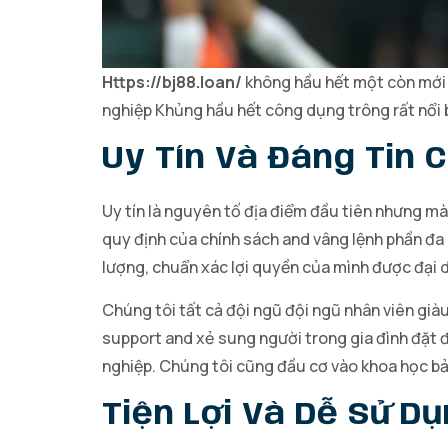
Https://bj88.loan/
không hầu hết một còn mới v
nghiệp Khủng hầu hết công dụng trông rất nổi 
Uy Tín Và Đáng Tin 
Uy tín là nguyên tố địa điểm đầu tiên nhưng m
quy định của chính sách and vâng lệnh phần đa
lượng, chuẩn xác lợi quyền của mình được đại 
Chúng tôi tất cả đội ngũ đội ngũ nhân viên già
support and xẻ sung người trong gia đình đặt 
nghiệp. Chúng tôi cũng đầu cơ vào khoa học bảo
Tiện Lợi Và Dễ Sử D