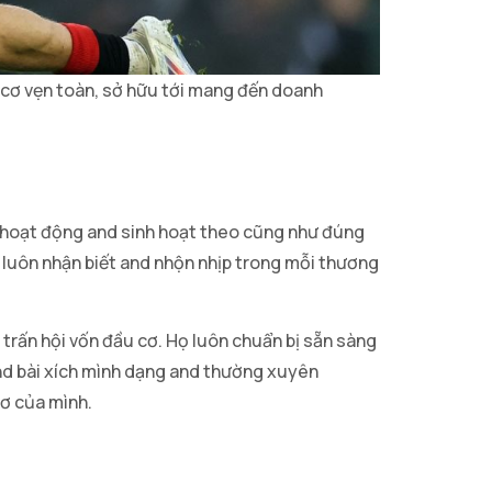
 cơ vẹn toàn, sở hữu tới mang đến doanh
i hoạt động and sinh hoạt theo cũng như đúng
 luôn nhận biết and nhộn nhịp trong mỗi thương
 trấn hội vốn đầu cơ. Họ luôn chuẩn bị sẵn sàng
nd bài xích mình dạng and thường xuyên
cơ của mình.