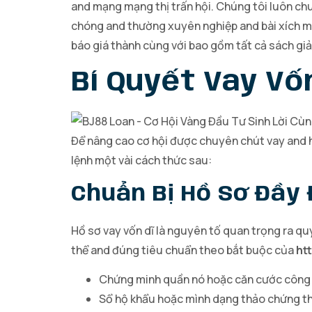
and mạng mạng thị trấn hội. Chúng tôi luôn ch
chóng and thường xuyên nghiệp and bài xích m
báo giá thành cùng với bao gồm tất cả sách gi
Bí Quyết Vay Vố
Để nâng cao cơ hội được chuyên chút vay and hư
lệnh một vài cách thức sau:
Chuẩn Bị Hồ Sơ Đầy 
Hồ sơ vay vốn dĩ là nguyên tố quan trọng ra qu
thể and đúng tiêu chuẩn theo bắt buộc của
ht
Chứng minh quần nó hoặc căn cước công
Sổ hộ khẩu hoặc mình dạng thảo chứng th