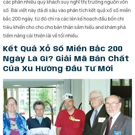
các phần nhiều quý khách suy nghĩ thị trường nguồn vốn
số. Bài viết này đã đi sâu vào phân tích kết quả xổ số miền
bắc 200 ngày, từ đó chỉ ra các lên kế hoạch đầu bốn chi
tiêu khiến cho cho cho bản thân sắm hiểu and khám phá
tiềm năng cải thiện lãi về tối nhiều.
Kết Quả Xổ Số Miền Bắc 200
Ngày Là Gì? Giải Mã Bản Chất
Của Xu Hướng Đầu Tư Mới