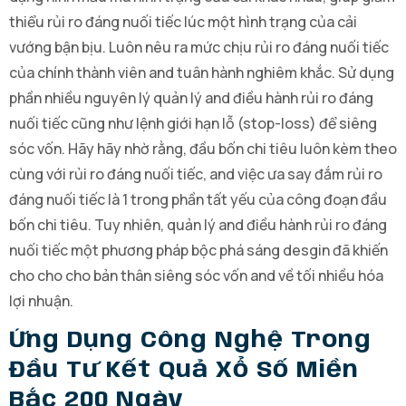
thiểu rủi ro đáng nuối tiếc lúc một hình trạng của cải
vướng bận bịu. Luôn nêu ra mức chịu rủi ro đáng nuối tiếc
của chính thành viên and tuân hành nghiêm khắc. Sử dụng
phần nhiều nguyên lý quản lý and điều hành rủi ro đáng
nuối tiếc cũng như lệnh giới hạn lỗ (stop-loss) để siêng
sóc vốn. Hãy hãy nhờ rằng, đầu bốn chi tiêu luôn kèm theo
cùng với rủi ro đáng nuối tiếc, and việc ưa say đắm rủi ro
đáng nuối tiếc là 1 trong phần tất yếu của công đoạn đầu
bốn chi tiêu. Tuy nhiên, quản lý and điều hành rủi ro đáng
nuối tiếc một phương pháp bộc phá sáng desgin đã khiến
cho cho cho bản thân siêng sóc vốn and về tối nhiều hóa
lợi nhuận.
Ứng Dụng Công Nghệ Trong
Đầu Tư Kết Quả Xổ Số Miền
Bắc 200 Ngày