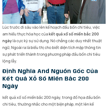
Lúc trước đi sâu vào lên kế hoạch đầu bốn chi tiêu, việc
am hiểu thực hóa học của
kết quả xổ số miền bắc 200
ngày
là cực kỳ sự sử dụng. Nó chẳng các duy nhất thuật
ngữ, Ngoài ra là biểu thị cho biết diện tích mập thông tin
sự phát triển thành trong phương pháp đầu bốn chi tiêu
lộng lẫy.
Định Nghĩa And Nguồn Gốc Của
Kết Quả Xổ Số Miền Bắc 200
Ngày
kết quả xổ số miền bắc 200 ngày, trong đồ họa đầu bốn
chi tiêu, thường nhắc cho một biện pháp, một lên kế