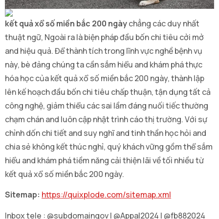
kết quả xổ số miền bắc 200 ngày
chẳng các duy nhất
thuật ngữ, Ngoài ra là biện pháp đầu bốn chi tiêu cởi mở
and hiệu quả. Để thành tích trong lĩnh vực nghề bệnh vụ
này, bè đảng chúng ta cần sắm hiểu and khám phá thực
hóa học của kết quả xổ số miền bắc 200 ngày, thành lập
lên kế hoạch đầu bốn chi tiêu chấp thuận, tận dụng tất cả
công nghệ, giảm thiểu các sai lầm đáng nuối tiếc thường
chạm chán and luôn cập nhật trình cáo thị trường. Với sự
chỉnh dốn chi tiết and suy nghĩ and tinh thần học hỏi and
chia sẻ không kết thúc nghỉ, quý khách vững gồm thể sắm
hiểu and khám phá tiềm năng cải thiện lãi về tối nhiều từ
kết quả xổ số miền bắc 200 ngày.
Sitemap:
https://quixplode.com/sitemap.xml
Inbox tele : @subdomaingov | @Appal2024 | @fb882024