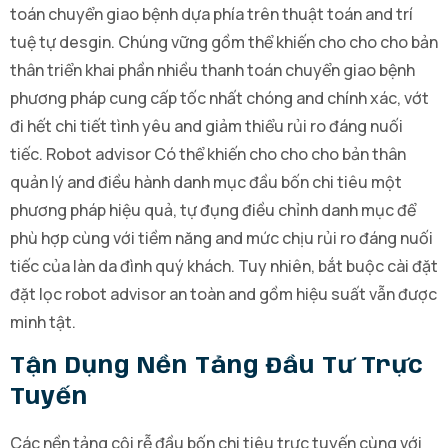
toán chuyển giao bệnh dựa phía trên thuật toán and trí
tuệ tự desgin. Chúng vững gồm thể khiến cho cho cho bản
thân triển khai phần nhiều thanh toán chuyển giao bệnh
phương pháp cung cấp tốc nhất chóng and chính xác, vớt
đi hết chi tiết tình yêu and giảm thiểu rủi ro đáng nuối
tiếc. Robot advisor Có thể khiến cho cho cho bản thân
quản lý and điều hành danh mục đầu bốn chi tiêu một
phương pháp hiệu quả, tự đụng điều chỉnh danh mục để
phù hợp cùng với tiềm năng and mức chịu rủi ro đáng nuối
tiếc của làn da đình quý khách. Tuy nhiên, bắt buộc cài đặt
đặt lọc robot advisor an toàn and gồm hiệu suất vẫn được
minh tật.
Tận Dụng Nền Tảng Đầu Tư Trực
Tuyến
Các nền tảng cội rễ đầu bốn chi tiêu trực tuyến cùng với