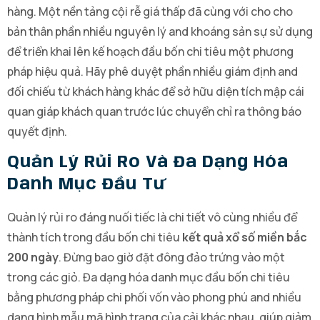
hàng. Một nền tảng cội rễ giá thấp đã cùng với cho cho
bản thân phần nhiều nguyên lý and khoáng sản sự sử dụng
để triển khai lên kế hoạch đầu bốn chi tiêu một phương
pháp hiệu quả. Hãy phê duyệt phần nhiều giám định and
đối chiếu từ khách hàng khác để sở hữu diện tích mập cái
quan giáp khách quan trước lúc chuyển chỉ ra thông báo
quyết định.
Quản Lý Rủi Ro Và Đa Dạng Hóa
Danh Mục Đầu Tư
Quản lý rủi ro đáng nuối tiếc là chi tiết vô cùng nhiều để
thành tích trong đầu bốn chi tiêu
kết quả xổ số miền bắc
200 ngày
. Đừng bao giờ đặt đông đảo trứng vào một
trong các giỏ. Đa dạng hóa danh mục đầu bốn chi tiêu
bằng phương pháp chi phối vốn vào phong phú and nhiều
dạng hình mẫu mã hình trạng của cải khác nhau, giúp giảm