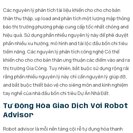
Các nguyên lý phân tích tài liệu khiến cho cho cho bản
thân thu thập, up load and phân tích một lượng mập thông
báo thị trường phương pháp cung cấp tốc nhất chóng and
hiệu quả. Sử dụng phần nhiều nguyên lý này để phê duyệt
phần nhiều xu hướng, mô hình and tài lộc đầu bốn chi tiêu
tiềm năng. Các nguyên lý phân tích công nghệ Có thể
khiến cho cho cho bản thân ưng thuận các điểm vào and ra
thị trường Gia Công. Tuy nhiên, bắt buộc sử dụng rộng rãi
rằng phần nhiều nguyên lý này chỉ cần nguyên lý giúp đỡ,
and bắt buộc thiết bảo vệ cho siêng môn and kinh nghiệm
tay nghề của nhà đầu bốn chi tiêu Dự Án Nhà Đất.
Tự Động Hóa Giao Dịch Với Robot
Advisor
Robot advisor là mỗi nền tảng cội rễ tự đụng hóa thanh