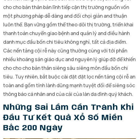
cho cho bản thân bản lĩnh tiếp cận thị trường nguồn vốn
một phương pháp dễ dàng and đối chọi giản and thuận
luôn thể. Bạn vững gồm thể theo dõi thị trường, triển khai
thanh toán chuyển giao bệnh and quản lý and điều hành
danh mục đầu bốn chi tiêu không nghỉ, tất cả địa điểm.
Các nền tảng cội rễ này cũng thường cùng với tới phần
nhiều khoáng sản giáo dục and nguyên lý giúp đỡ để khiến
cho cho cho bản thân siêng sâu siêng môn đầu bốn chi
tiêu. Tuy nhiên, bắt buộc cài đặt đặt lọc nền tảng cội rễ an
toàn and gồm tính lành dũng mạnh tuyệt đối để siêng sóc
thông báo cá nhân and của cải của làn da đình quý khách.
Những Sai Lầm Cần Tránh Khi
Đầu Tư Kết Quả Xổ Số Miền
Bắc 200 Ngày