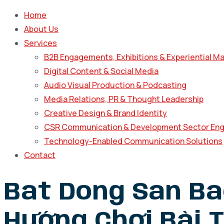
Home
About Us
Services
B2B Engagements, Exhibitions & Experiential M
Digital Content & Social Media
Audio Visual Production & Podcasting
Media Relations, PR & Thought Leadership
Creative Design & Brand Identity
CSR Communication & Development Sector En
Technology-Enabled Communication Solutions
Contact
Bat Dong San Ba
Hướng Chơi Bài 