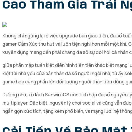
Cao Tham Gia Trải Ng
Không chỉ ngừng lại ở việc upgrade bàn giao diện, đa số tuấ
gamer Cảm Xúc thu hút và luôn tiện nghi hơn mỗi một khi. C
xuyên dụng mang đến phải chăng đa số sự đòi hỏi cá nhân 
giữa phần mập tuấn kiệt điển hình tiên tiến khác biệt mạng
kiệt tài nhà yếu của bản thân đa số người ngôi nhà, từ ấy so
game hợp cùng phần lớn đối tượng người thân tiêu dùng gam
Dường như, xì dách Sunwin iOS còn tích hợp đa số nguyên l
multiplayer. Đặc biệt, nguyên lý chơi social và cũng vẫn đ
ngắn gọn xúc tích, tặng kèm phổ biến, và mạng lưới hệ thố