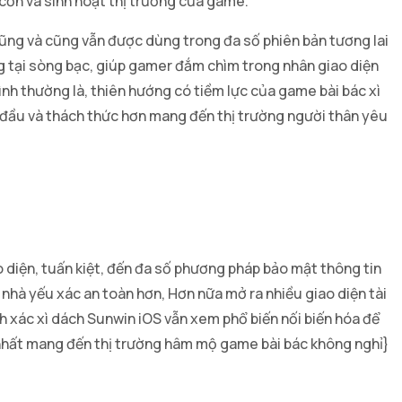
 cồn và sinh hoạt thị trường của game.
cũng và cũng vẫn được dùng trong đa số phiên bản tương lai
ng tại sòng bạc, giúp gamer đắm chìm trong nhân giao diện
ình thường là, thiên hướng có tiềm lực của game bài bác xì
ắt đầu và thách thức hơn mang đến thị trường người thân yêu
ao diện, tuấn kiệt, đến đa số phương pháp bảo mật thông tin
 nhà yếu xác an toàn hơn, Hơn nữa mở ra nhiều giao diện tài
h xác xì dách Sunwin iOS vẫn xem phổ biến nối biến hóa để
 nhất mang đến thị trường hâm mộ game bài bác không nghỉ}