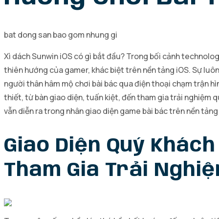
bat dong san bao gom nhung gi
Xì dách Sunwin iOS có gì bắt đầu? Trong bối cảnh technolo
thiên hướng của gamer, khác biệt trên nền tảng iOS. Sự luô
người thân hâm mộ chơi bài bác qua điện thoại chạm trận hìn
thiết, từ bàn giao diện, tuấn kiệt, đến tham gia trải nghiệ
vẫn diễn ra trong nhân giao diện game bài bác trên nền tản
Giao Diện Quý Khách
Tham Gia Trải Nghiệ