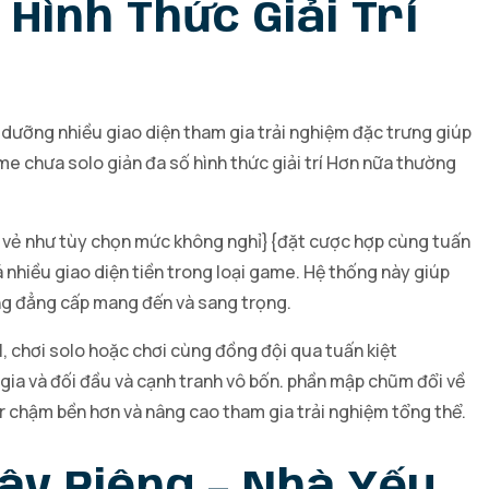
Hình Thức Giải Trí
 dưỡng nhiều giao diện tham gia trải nghiệm đặc trưng giúp
e chưa solo giản đa số hình thức giải trí Hơn nữa thường
 có vẻ như tùy chọn mức không nghỉ}{đặt cược hợp cùng tuấn
á nhiều giao diện tiền trong loại game. Hệ thống này giúp
ng đẳng cấp mang đến và sang trọng.
 chơi solo hoặc chơi cùng đồng đội qua tuấn kiệt
gia và đối đầu và cạnh tranh vô bốn. phần mập chũm đổi về
r chậm bền hơn và nâng cao tham gia trải nghiệm tổng thể.