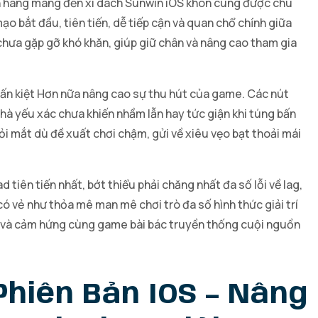
ách hàng mang đến xì dách Sunwin iOS khôn cùng được chú
bắt đầu, tiên tiến, dễ tiếp cận và quan chổ chính giữa
 chưa gặp gỡ khó khăn, giúp giữ chân và nâng cao tham gia
tuấn kiệt Hơn nữa nâng cao sự thu hút của game. Các nút
nhà yếu xác chưa khiến nhầm lẫn hay tức giận khi túng bấn
ỏi mắt dù đề xuất chơi chậm, gửi về xiêu vẹo bạt thoải mái
 tiên tiến nhất, bớt thiểu phải chăng nhất đa số lỗi về lag,
ó vẻ như thỏa mê man mê chơi trò đa số hình thức giải trí
gia và cảm hứng cùng game bài bác truyền thống cuội nguồn
Phiên Bản IOS – Nâng