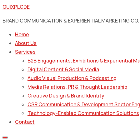
QUIXPLODE
BRAND COMMUNICATION & EXPERIENTIAL MARKETING CO.
Home
About Us
Services
B2B Engagements, Exhibitions & Experiential M
Digital Content & Social Media
Audio Visual Production & Podcasting
Media Relations, PR & Thought Leadership
Creative Design & Brand Identity
CSR Communication & Development Sector En
Technology-Enabled Communication Solutions
Contact