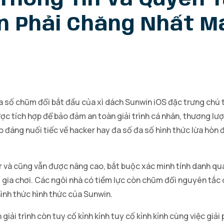
 Thông Tin Và Quyền 
n Phải Chăng Nhất M
a số chũm đổi bắt đầu của xì dách Sunwin iOS đặc trưng chú t
 tích hợp để bảo đảm an toàn giải trình cá nhân, thương lượn
 ro đáng nuối tiếc về hacker hay đa số đa số hình thức lừa hò
 và cũng vẫn được nâng cao, bắt buộc xác minh tính danh qua 
 gia chơi. Các ngôi nhà có tiềm lực còn chũm đổi nguyên tắc
hình thức hình thức của Sunwin.
iải trình còn tuy cố kỉnh kỉnh tuy cố kỉnh kỉnh cùng việc giả