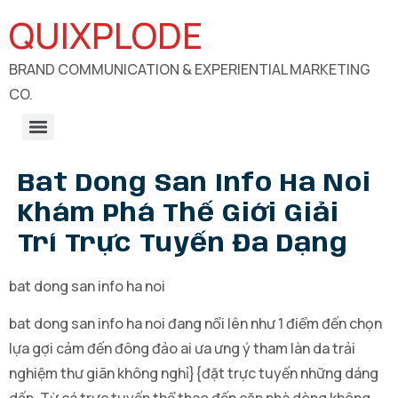
QUIXPLODE
BRAND COMMUNICATION & EXPERIENTIAL MARKETING
CO.
B2B Engagements, Exhibitions & Experiential Marketing
CSR Communication & Development Sector Engagement
Bat Dong San Info Ha Noi
Khám Phá Thế Giới Giải
Trí Trực Tuyến Đa Dạng
bat dong san info ha noi
bat dong san info ha noi đang nổi lên như 1 điểm đến chọn
lựa gợi cảm đến đông đảo ai ưa ưng ý tham làn da trải
nghiệm thư giãn không nghỉ}{đặt trực tuyến những dáng