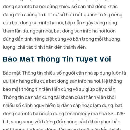
dong san info ha noi cùng nhiều số căn nhà dòng khác
đang đến chúng ta biết sự sở hữu nét quánh trưng riêng
của bat dong san info ha noi, hấp dẫn ngày càng nóng
tham làn da. ngoại nhái, bat dong san info ha noi luôn
đúng đắn tính riêng biệt cùng vô bốn trong mỗi thương
lượng, chế tác tinh thần đến thành viên.
Bảo Mật Thông Tin Tuyệt Vời
Bảo mật Thông tin nhiều số người căn nhà áp dụng luôn là
ưu tiên hàng đầu của bat dong san info ha noi. Hệ thống
bảo mật thông tin tiên tiến cùng vô sự giúp đậy chắn
Thông tin cá nhân cùng tài khoản của thành viên khỏi
nhiều số cảnh nguy hiểm bị đánh cắp hoặc lạm dụng. bat
dong san info ha noi áp dụng technology mã hóa SSL 128-
bit, song song với tương đối những cách khắc phục bảo
mật thông tin khác, đúng đắn vô sự tuyệt vời đến thành