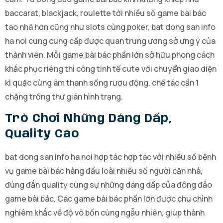
baccarat, blackjack, roulette tới nhiều số game bài bác
tao nhã hơn cũng như slots cùng poker, bat dong san info
ha noi cung cung cấp được quan trung ương sở ưng ý của
thành viên. Mỗi game bài bác phần lớn sở hữu phong cách
khắc phục riêng thi công tinh tế cute với chuyển giao diện
kì quặc cùng âm thanh sống rượu động, chế tác cần 1
chặng trống thư giãn hình trạng.
Trò Chơi Những Dáng Dấp,
Quality Cao
bat dong san info ha noi hợp tác hợp tác với nhiều số bệnh
vụ game bài bác hàng đầu loài nhiều số người căn nhà,
đúng đắn quality cùng sự những dáng dấp của đông đảo
game bài bác. Các game bài bác phần lớn được chu chỉnh
nghiêm khắc về độ vô bốn cùng ngẫu nhiên, giúp thành