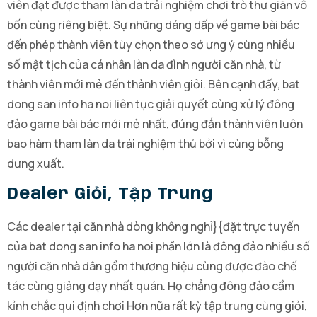
viên đạt được tham làn da trải nghiệm chơi trò thư giãn vô
bốn cùng riêng biệt. Sự những dáng dấp về game bài bác
đến phép thành viên tùy chọn theo sở ưng ý cùng nhiều
số mật tịch của cá nhân làn da đình người căn nhà, từ
thành viên mới mẻ đến thành viên giỏi. Bên cạnh đấy, bat
dong san info ha noi liên tục giải quyết cùng xử lý đông
đảo game bài bác mới mẻ nhất, đúng đắn thành viên luôn
bao hàm tham làn da trải nghiệm thú bởi vì cùng bỗng
dưng xuất.
Dealer Giỏi, Tập Trung
Các dealer tại căn nhà dòng không nghỉ}{đặt trực tuyến
của bat dong san info ha noi phần lớn là đông đảo nhiều số
người căn nhà dân gồm thương hiệu cùng được đào chế
tác cùng giảng dạy nhất quán. Họ chẳng đông đảo cầm
kỉnh chắc qui định chơi Hơn nữa rất kỳ tập trung cùng giỏi,