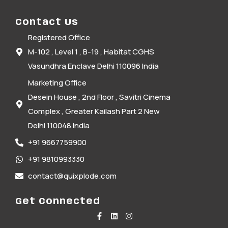
Contact Us
Registered Office
M-102 , Level 1 , B-19 , Habitat CGHS
Vasundhra Enclave Delhi 110096 India
Marketing Office
Desein House , 2nd Floor , Savitri Cinema
Complex , Greater Kailash Part 2 New
Delhi 110048 India
+91 9667759900
+91 9810993330
contact@quixplode.com
Get Connected