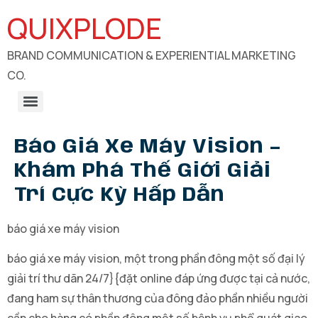
QUIXPLODE
BRAND COMMUNICATION & EXPERIENTIAL MARKETING
CO.
B2B Engagements, Exhibitions & Experiential Marketing
CSR Communication & Development Sector Engagement
Báo Giá Xe Máy Vision –
Khám Phá Thế Giới Giải
Trí Cực Kỳ Hấp Dẫn
báo giá xe máy vision
báo giá xe máy vision, một trong phần đông một số đại lý
giải trí thư dãn 24/7}{đặt online đáp ứng được tại cả nước,
đang ham sự thân thương của đông đảo phần nhiều người