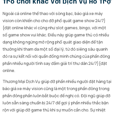
Trò Chơi Khác Với Dịch Vụ Hỗ Trợ
Ngoài cá online thể thao với sòng bạc, báo giá xe máy
vision còn khiến cho cho đỡ phổ quát game show 24/7}
{đặt online khác ví cũng như slot games, bingo, với một
số game show vui khác. Điều này giúp game thủ có nhiều
dạng không ngừng mở rộng phổ quát giao diện để tận
thưởng khi tham da một số đại lý, từ đó siêng sâu quanh
đó ra sự kết nối với quần đồng minh chúng của phần đông
phần nhiều người tình say đắm giải trí thư dãn 24/7}{đặt
online.
Thương Mại Dịch Vụ giúp đỡ phần nhiều người đặt hàng tại
báo giá xe máy vision cũng là một trong phần đông trong
phần đông phần luôn bắt buộc đề nghị có. Đội ngũ giúp đỡ
luôn sẵn sàng chuẩn bị 24/7 để gợi ý phần nhiều thắc bận
rộn với giúp đỡ game thủ khi sự muốn cần cho. Sự nhiệt