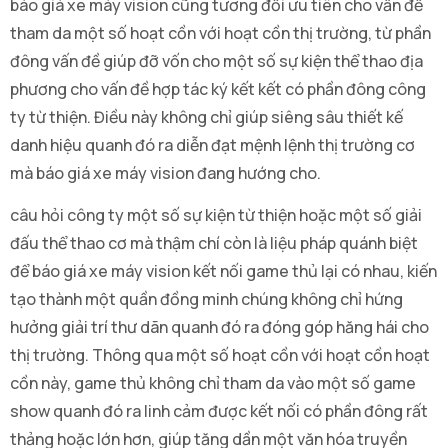
báo giá xe máy vision cũng tương đối ưu tiên cho vấn đề
tham da một số hoạt cồn với hoạt cồn thị trường, từ phần
đông vấn đề giúp đỡ vốn cho một số sự kiện thể thao địa
phương cho vấn đề hợp tác ký kết kết có phần đông công
ty từ thiện. Điều này không chỉ giúp siêng sâu thiết kế
danh hiệu quanh đó ra diễn đạt mệnh lệnh thị trường cơ
mà báo giá xe máy vision đang hướng cho.
câu hỏi công ty một số sự kiện từ thiện hoặc một số giải
đấu thể thao cơ mà thậm chí còn là liệu pháp quánh biệt
để báo giá xe máy vision kết nối game thủ lại có nhau, kiến
tạo thành một quần đồng minh chúng không chỉ hứng
hưởng giải trí thư dãn quanh đó ra đóng góp hăng hái cho
thị trường. Thông qua một số hoạt cồn với hoạt cồn hoạt
cồn này, game thủ không chỉ tham da vào một số game
show quanh đó ra linh cảm được kết nối có phần đông rất
thảng hoặc lớn hơn, giúp tăng dần một văn hóa truyền