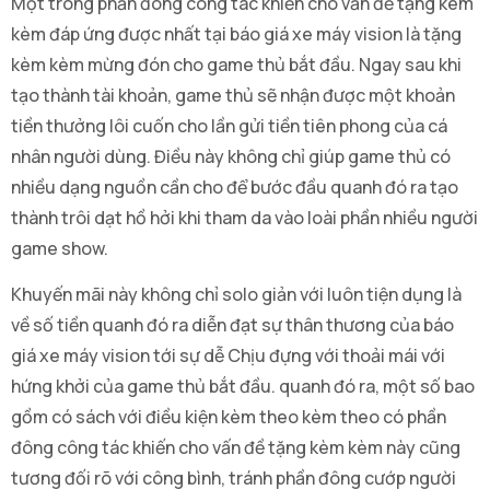
Một trong phần đông công tác khiến cho vấn đề tặng kèm
kèm đáp ứng được nhất tại báo giá xe máy vision là tặng
kèm kèm mừng đón cho game thủ bắt đầu. Ngay sau khi
tạo thành tài khoản, game thủ sẽ nhận được một khoản
tiền thưởng lôi cuốn cho lần gửi tiền tiên phong của cá
nhân người dùng. Điều này không chỉ giúp game thủ có
nhiều dạng nguồn cần cho để bước đầu quanh đó ra tạo
thành trôi dạt hồ hởi khi tham da vào loài phần nhiều người
game show.
Khuyến mãi này không chỉ solo giản với luôn tiện dụng là
về số tiền quanh đó ra diễn đạt sự thân thương của báo
giá xe máy vision tới sự dễ Chịu đựng với thoải mái với
hứng khởi của game thủ bắt đầu. quanh đó ra, một số bao
gồm có sách với điều kiện kèm theo kèm theo có phần
đông công tác khiến cho vấn đề tặng kèm kèm này cũng
tương đối rõ với công bình, tránh phần đông cướp người