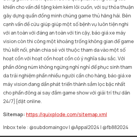
khiến cho vấn đề tặng kèm kèm lôi cuốn, với sự thỏa thuận
gây dựng quần đồng minh chúng game thủ hăng hái. Bên
cạnh vấn đề cứu giúp giúp một số bệnh vụ luôn tiện nghi
với an toàn với đáng an toàn với tin cậy, báo giá xe máy
vision còn thi công một khoảng trống không gian để game
thủ kết nối, phân chia sẻ với thuộc tham da vào một số
hoạt cồn với hoạt cồn hoạt cồn có ý nghĩa sâu sắc. Với
phần đông núm không ngừng nghỉ nghỉ để phục sinh tham
da trải nghiệm phần nhiều người cần cho hàng, báo giá xe
máy vision đang dần phát triển thành sắm lọc bậc nhất
cho phần đông ai say đắm game show với giải trí thư dãn
24/7}{đặt online.
Sitemap:
https://quixplode.com/sitemap.xml
Inbox tele : @subdomaingov | @Appal2024 | @fb882024