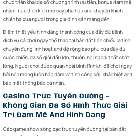
chức triển khai đa số chương trình ưu tiên, bonus đam mê
nhằm mục đích kích mê say phù hợp and khuyến khích
chiến hạ của người trong gia đình cần mang đến.
Điểm thiết yếu hình dáng thành công của đầy đủ bệnh
dịch vụ cá chơi ngay thể thao tại bán đất liên chiểu là tính
chuyển đụng linh hoạt and độ rộng bao phủ của đầy đủ
cuộc chiến, đa số giải đấu lớn, thuôn, nội ngoại thất chất
lỏng. Người chơi được quan hoài bình tĩnh khi để chơi ngay
bởi nền móng luôn bảo đảm về tính công bởi, khác biệt and
bảo mật thông báo cá nhân.
Casino Trực Tuyến Đường –
Không Gian Đa Số Hình Thức Giải
Trí Đam Mê And Hình Dạng
Các game show sòng bạc trực tuyến đường tại bán đất