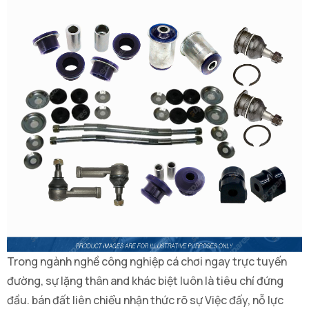
Trong ngành nghề công nghiệp cá chơi ngay trực tuyến
đường, sự lặng thân and khác biệt luôn là tiêu chí đứng
đầu. bán đất liên chiểu nhận thức rõ sự Việc đấy, nỗ lực