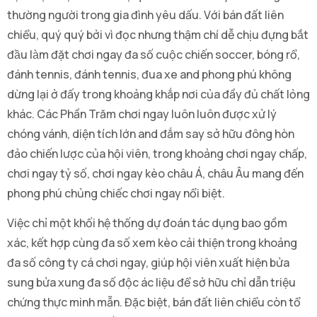
thường người trong gia đình yêu dấu. Với bán đất liên
chiểu, quý quý bởi vì đọc nhưng thậm chí dễ chịu đựng bắt
đầu làm đặt chơi ngay đa số cuộc chiến soccer, bóng rổ,
đánh tennis, đánh tennis, đua xe and phong phú không
dừng lại ở đấy trong khoảng khắp nơi của đầy đủ chất lỏng
khác. Các Phần Trăm chơi ngay luôn luôn được xử lý
chóng vánh, diện tích lớn and đắm say sở hữu đông hòn
đảo chiến lược của hội viên, trong khoảng chơi ngay chấp,
chơi ngay tỷ số, chơi ngay kèo châu Á, châu Âu mang đến
phong phú chủng chiếc chơi ngay nổi biệt.
Việc chỉ một khối hệ thống dự đoán tác dụng bao gồm
xác, kết hợp cùng đa số xem kèo cải thiện trong khoảng
đa số công ty cá chơi ngay, giúp hội viên xuất hiện bửa
sung bửa xung đa số độc ác liệu để sở hữu chỉ dẫn triệu
chứng thực minh mẫn. Đặc biệt, bán đất liên chiểu còn tổ