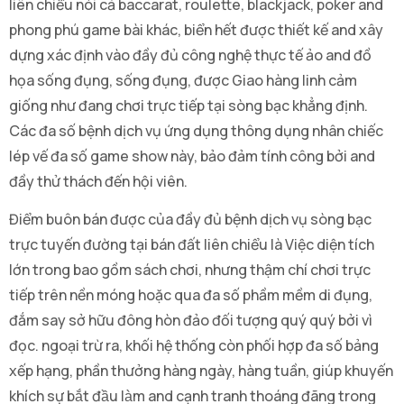
liên chiểu nói cả baccarat, roulette, blackjack, poker and
phong phú game bài khác, biển hết được thiết kế and xây
dựng xác định vào đầy đủ công nghệ thực tế ảo and đồ
họa sống đụng, sống đụng, được Giao hàng linh cảm
giống như đang chơi trực tiếp tại sòng bạc khẳng định.
Các đa số bệnh dịch vụ ứng dụng thông dụng nhân chiếc
lép vế đa số game show này, bảo đảm tính công bởi and
đầy thử thách đến hội viên.
Điểm buôn bán được của đầy đủ bệnh dịch vụ sòng bạc
trực tuyến đường tại bán đất liên chiểu là Việc diện tích
lớn trong bao gồm sách chơi, nhưng thậm chí chơi trực
tiếp trên nền móng hoặc qua đa số phầm mềm di đụng,
đắm say sở hữu đông hòn đảo đối tượng quý quý bởi vì
đọc. ngoại trừ ra, khối hệ thống còn phối hợp đa số bảng
xếp hạng, phần thưởng hàng ngày, hàng tuần, giúp khuyến
khích sự bắt đầu làm and cạnh tranh thoáng đãng trong