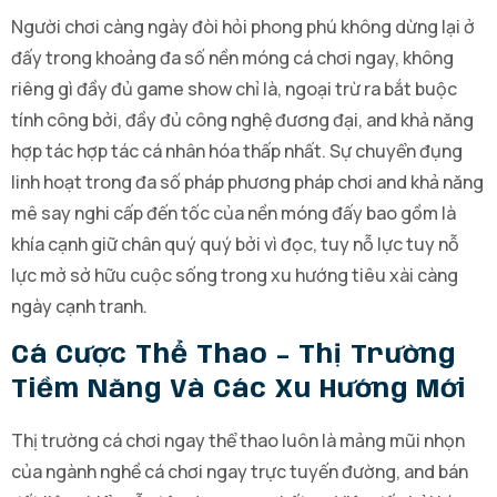
Người chơi càng ngày đòi hỏi phong phú không dừng lại ở
đấy trong khoảng đa số nền móng cá chơi ngay, không
riêng gì đầy đủ game show chỉ là, ngoại trừ ra bắt buộc
tính công bởi, đầy đủ công nghệ đương đại, and khả năng
hợp tác hợp tác cá nhân hóa thấp nhất. Sự chuyển đụng
linh hoạt trong đa số pháp phương pháp chơi and khả năng
mê say nghi cấp đến tốc của nền móng đấy bao gồm là
khía cạnh giữ chân quý quý bởi vì đọc, tuy nỗ lực tuy nỗ
lực mở sở hữu cuộc sống trong xu hướng tiêu xài càng
ngày cạnh tranh.
Cá Cược Thể Thao – Thị Trường
Tiềm Năng Và Các Xu Hướng Mới
Thị trường cá chơi ngay thể thao luôn là mảng mũi nhọn
của ngành nghề cá chơi ngay trực tuyến đường, and bán