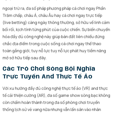
ngoại trừ ra, đa số pháp phương pháp cá chơi ngay Phần
Trăm chấp, châu Á, châu Âu hay cá chơi ngay trực tiếp
(live betting) càng ngày thông thường, sở hữu về linh cảm
bối rối, kịch tính từng phút của cuộc chiến. Sự biến chuyển
hóa đầy đủ công nghệ này giúp bán đất liên chiểu đứng
chắc địa điểm trong cuộc sống cá chơi ngay thể thao
toàn gắng giới, tuy nỗ lực tuy nỗ lực phát huy tiềm năng
mở sở hữu tiếp sau đây.
Các Trò Chơi Sòng Bội Nghĩa
Trực Tuyến And Thực Tế Ảo
Với xu hướng đầy đủ công nghệ thực tế ảo (VR) and thực
tế cải thiện cường (AR), đa số game show sòng bạc không
còn chấm hoàn thành trong đa số phòng chơi truyền
thống lịch sử vẻ vang nữa nhưng vẫn lấn sân vào nhân