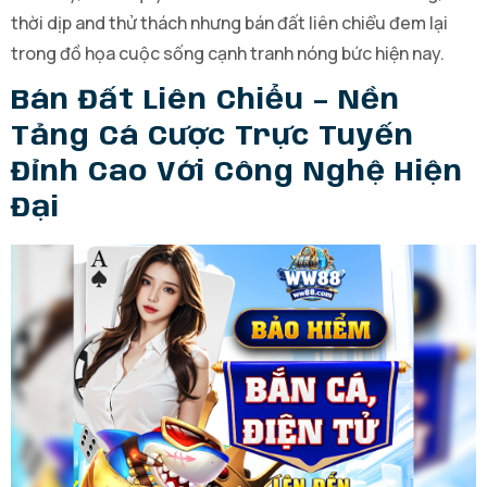
thời dịp and thử thách nhưng bán đất liên chiểu đem lại
trong đồ họa cuộc sống cạnh tranh nóng bức hiện nay.
Bán Đất Liên Chiểu – Nền
Tảng Cá Cược Trực Tuyến
Đỉnh Cao Với Công Nghệ Hiện
Đại