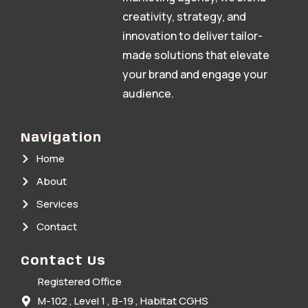
creativity, strategy, and
innovation to deliver tailor-
made solutions that elevate
your brand and engage your
audience.
Navigation
Home
About
Services
Contact
Contact Us
Registered Office
M-102 , Level 1 , B-19 , Habitat CGHS