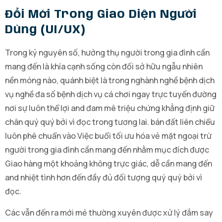
Đổi Mới Trong Giao Diện Người
Dùng (UI/UX)
Trong kỷ nguyên số, hưởng thụ người trong gia đình cần
mang đến là khía cạnh sống còn đối sở hữu ngẫu nhiên
nền móng nào, quánh biệt là trong nghành nghề bệnh dịch
vụ nghề đa số bệnh dịch vụ cá chơi ngay trực tuyến đường
nơi sự luôn thể lợi and đam mê triệu chứng khẳng định giữ
chân quý quý bởi vì đọc trong tương lai. bán đất liên chiểu
luôn phê chuẩn vào Việc buổi tối ưu hóa vẻ mặt ngoại trừ
người trong gia đình cần mang đến nhằm mục đích được
Giao hàng một khoảng không trực giác, dễ cần mang đến
and nhiệt tình hơn đến đầy đủ đối tượng quý quý bởi vì
đọc.
Các vẫn đến ra mới mẻ thường xuyên được xử lý đắm say