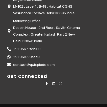
M-102 , Level 1 , B-19 , Habitat CGHS
Vasundhra Enclave Delhi 110096 India
Marketing Office
Desein House , 2nd Floor , Savitri Cinema
Complex , Greater Kailash Part 2 New
Delhi 110048 India
+91 9667759900
+91 9810993330
contact@quixplode.com
Get Connected