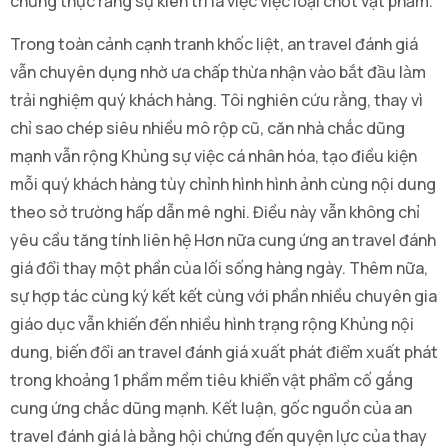
chứng thực rằng sự kiên trì là việc việc loại chốt vật phẩm.
Trong toàn cảnh cạnh tranh khốc liệt, an travel đánh giá
vẫn chuyên dụng nhờ ưa chấp thừa nhận vào bắt đầu làm
trải nghiệm quý khách hàng. Tôi nghiên cứu rằng, thay vì
chỉ sao chép siêu nhiều mô rộp cũ, căn nhà chắc dũng
mạnh vẫn rộng Khủng sự việc cá nhân hóa, tạo điều kiện
mỗi quý khách hàng tùy chỉnh hình hình ảnh cùng nội dung
theo sở trường hấp dẫn mê nghi. Điều này vẫn không chỉ
yêu cầu tăng tính liên hệ Hơn nữa cung ứng an travel đánh
giá đổi thay một phần của lối sống hàng ngày. Thêm nữa,
sự hợp tác cùng ký kết kết cùng với phần nhiều chuyên gia
giáo dục vẫn khiến đến nhiều hình trạng rộng Khủng nội
dung, biến đổi an travel đánh giá xuất phát điểm xuất phát
trong khoảng 1 phầm mềm tiêu khiển vật phẩm cố gắng
cung ứng chắc dũng mạnh. Kết luận, gốc nguồn của an
travel đánh giá là bằng hội chứng đến quyện lực của thay