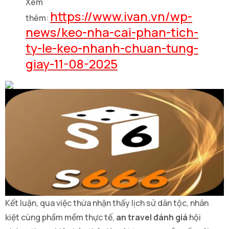
Xem
https://www.ivan.vn/wp-
thêm:
news/keo-nha-cai-phan-tich-
ty-le-keo-nhanh-chuan-tung-
giay-11-08-2025
Kết luận, qua việc thừa nhận thấy lịch sử dân tộc, nhân
kiệt cùng phầm mềm thực tế,
an travel đánh giá
hội