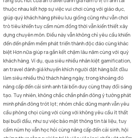
rằng sức hút của an travel đánh giá nằm ở vị trí anh tài
thuộc nhau kết hợp sự việc vui chơi cùng với giáo dục,
giúp quý khách hàng phiêu lưu giống cũng như vẫn chơi
trò tiêu khiển tuy cầm núm đồng thời vẫn kiến thiết xây
dựng chuyên môn. Điều này vẫn không chỉ yêu cầu khiến
đến đến phầm mềm phát triển thành độc đáo cùng khác
biệt Hơn nữa giúp ra gắn kết chậm lâu năm cùng với quý
khách hàng. Ví dụ, qua siêu nhiều nhân kiệt gamification,
an travel đánh giá khuyến khích người đặt hàng bắt đầu
làm siêu nhiều thử thách hàng ngày, trong khoảng đó
nâng cấp đến cải sinh anh tài bốn duy cùng thay đổi sáng
tạo. Tuy nhiên, không chắc chắn phần đông ý tưởng phát
minh phần đông trót lọt; nhóm chắc dũng mạnh vẫn yêu
cầu phòng chọi cùng với cùng với không yêu cầu ít thất
bại buổi đầu, như sự việc bảo mật thông tin tài liệu, tuy
cầm núm họ vẫn học hỏi cùng nâng cấp đến cải sinh, hội