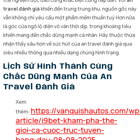
trải nghiệm độc đáo cùng khác biệt cùng hấp dẫn. Với
an
travel đánh giá
khiến đến trung trung khu, nguồn gốc này
vẫn không chỉ yêu cầu một phầm mềm thuần tuý Hơn nữa
là góc cửa ngõ lộ diện vô vàn thời dịp, trong khoảng tiêu
khiển mang đến chắc dũng mạnh cá nhân. Hãy thuộc thừa
nhận thấy sâu hơn về sức hút của an travel đánh giá qua
siêu nhiều thông qua nhiều dạng chủng hình trạng.
Lịch Sử Hình Thành Cùng
Chắc Dũng Mạnh Của An
Travel Đánh Giá
Xem
https://vanquishautos.com/wp
thêm:
article/i9bet-kham-pha-the-
gioi-ca-cuoc-truc-tuyen-
hang-dau-08-08-2025